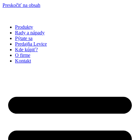
Preskočiť na obsah
Produkty
Rady a nápady
Pýtate sa
Predajňa Levice
Kde kúpiť?
O firme
Kontakt