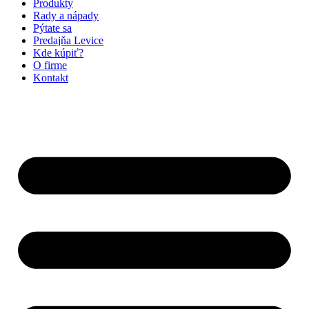
Produkty
Rady a nápady
Pýtate sa
Predajňa Levice
Kde kúpiť?
O firme
Kontakt