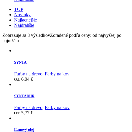
TOP
Novinky
Najlacnejšie
Najdrahšie
Zobrazuje sa 8 výsledkov
Zoradené podľa ceny: od najvyššej po
najnižšiu
SYNTA
Farby na drevo
,
Farby na kov
6,04
€
Od:
SYNTADUR
Farby na drevo
,
Farby na kov
5,77
€
Od:
Ľanový olej