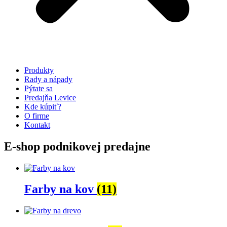
Produkty
Rady a nápady
Pýtate sa
Predajňa Levice
Kde kúpiť?
O firme
Kontakt
E-shop podnikovej predajne
Farby na kov
(11)