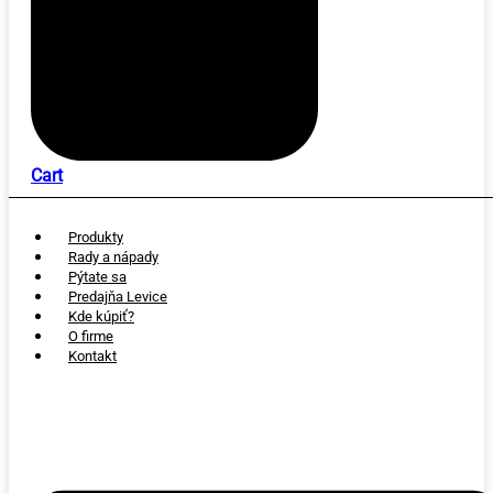
Cart
Produkty
Rady a nápady
Pýtate sa
Predajňa Levice
Kde kúpiť?
O firme
Kontakt