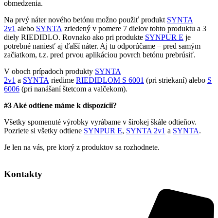
obmedzenia.
Na prvý náter nového betónu možno použiť produkt
SYNTA
2v1
alebo
SYNTA
zriedený v pomere 7 dielov tohto produktu a 3
diely RIEDIDLO. Rovnako ako pri produkte
SYNPUR E
je
potrebné naniesť aj ďalší náter. Aj tu odporúčame – pred samým
začiatkom, t.z. pred prvou aplikáciou povrch betónu prebrúsiť.
V oboch prípadoch produkty
SYNTA
2v1
a
SYNTA
riedime
RIEDIDLOM S 6001
(pri striekaní) alebo
S
6006
(pri nanášaní štetcom a valčekom).
#3 Aké odtiene máme k dispozícii?
Všetky spomenuté výrobky vyrábame v širokej škále odtieňov.
Pozriete si všetky odtiene
SYNPUR E
,
SYNTA 2v1
a
SYNTA
.
Je len na vás, pre ktorý z produktov sa rozhodnete.
Kontakty