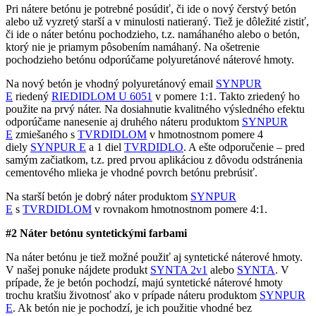
Pri nátere betónu je potrebné posúdiť, či ide o nový čerstvý betón
alebo už vyzretý starší a v minulosti natieraný. Tiež je dôležité zistiť,
či ide o náter betónu pochodzieho, t.z. namáhaného alebo o betón,
ktorý nie je priamym pôsobením namáhaný. Na ošetrenie
pochodzieho betónu odporúčame polyuretánové náterové hmoty.
Na nový betón je vhodný polyuretánový email
SYNPUR
E
riedený
RIEDIDLOM U 6051
v pomere 1:1. Takto zriedený ho
použite na prvý náter. Na dosiahnutie kvalitného výsledného efektu
odporúčame nanesenie aj druhého náteru produktom
SYNPUR
E
zmiešaného s
TVRDIDLOM
v hmotnostnom pomere 4
diely
SYNPUR E
a 1 diel
TVRDIDLO
. A ešte odporučenie – pred
samým začiatkom, t.z. pred prvou aplikáciou z dôvodu odstránenia
cementového mlieka je vhodné povrch betónu prebrúsiť.
Na starší betón je dobrý náter produktom
SYNPUR
E
s
TVRDIDLOM
v rovnakom hmotnostnom pomere 4:1.
#2 Náter betónu syntetickými farbami
Na náter betónu je tiež možné použiť aj syntetické náterové hmoty.
V našej ponuke nájdete produkt
SYNTA 2v1
alebo
SYNTA
. V
prípade, že je betón pochodzí, majú syntetické náterové hmoty
trochu kratšiu životnosť ako v prípade náteru produktom
SYNPUR
E
. Ak betón nie je pochodzí, je ich použitie vhodné bez