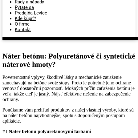
Rady a nápady
Pýtate sa
Predajňa Levice
Kde kúpiť?
O firme
Kontakt
Náter betónu: Polyuretánové či syntetické
náterové hmoty?
Poveternostné vplyvy, škodlivé látky a mechanické zaťaženie
zanechávajú na betóne svoje stopy. Preto je potrebné jeho ochrane
venovať dostatočnú pozornosť. Možných príčin zaťaženia betónu je
veľa, takže cieľ je jasný. Nájsť efektívne riešenie na zabezpečenie
ochrany.
Ponúkame vám prehľad produktov z našej vlastnej výroby, ktoré sú
na náter betónu najvhodnejšie, spolu s doporučeným postupom
aplikácie.
#1 Náter betónu polyuretánovými farbami