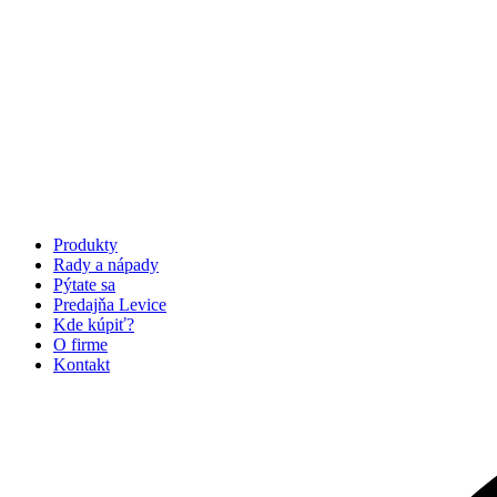
Produkty
Rady a nápady
Pýtate sa
Predajňa Levice
Kde kúpiť?
O firme
Kontakt