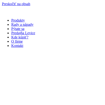
Preskočiť na obsah
Produkty
Rady a nápady
Pýtate sa
Predajňa Levice
Kde kúpiť?
O firme
Kontakt