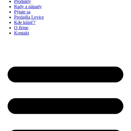
Produkty
Rady a nápady
Pýtate sa
Predajňa Levice
Kde kúpiť?
O firme
Kontakt