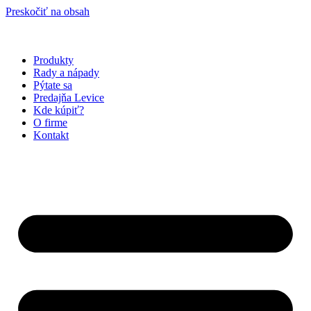
Preskočiť na obsah
Produkty
Rady a nápady
Pýtate sa
Predajňa Levice
Kde kúpiť?
O firme
Kontakt