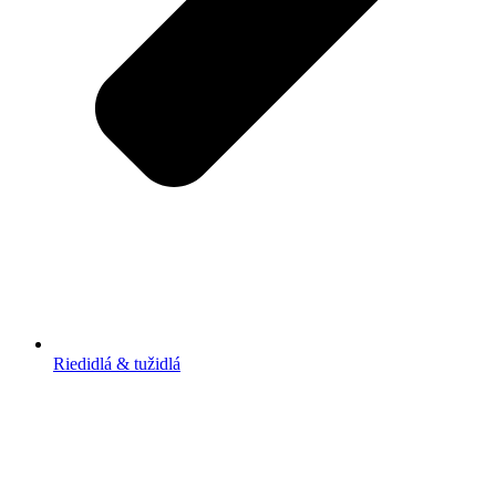
Riedidlá & tužidlá