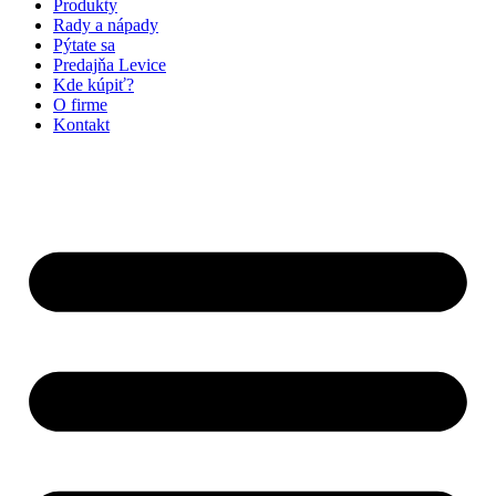
Produkty
Rady a nápady
Pýtate sa
Predajňa Levice
Kde kúpiť?
O firme
Kontakt