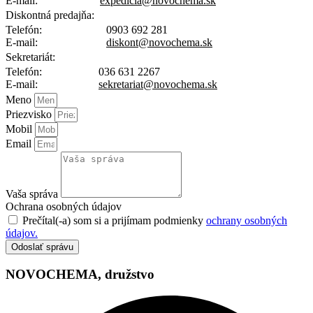
E-mail:
expedicia@novochema.sk
Diskontná predajňa:
Telefón:
0903 692 281
E-mail:
diskont@novochema.sk
Sekretariát:
Telefón:
036 631 2267
E-mail:
sekretariat@novochema.sk
Meno
Priezvisko
Mobil
Email
Vaša správa
Ochrana osobných údajov
Prečítal(-a) som si a prijímam podmienky
ochrany osobných
údajov.
Odoslať správu
NOVOCHEMA,
družstvo