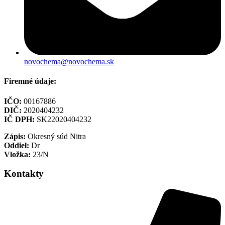
novochema@novochema.sk
Firemné údaje:
IČO:
00167886
DIČ:
2020404232
IČ DPH:
SK22020404232
Zápis:
Okresný súd Nitra
Oddiel:
Dr
Vložka:
23/N
Kontakty