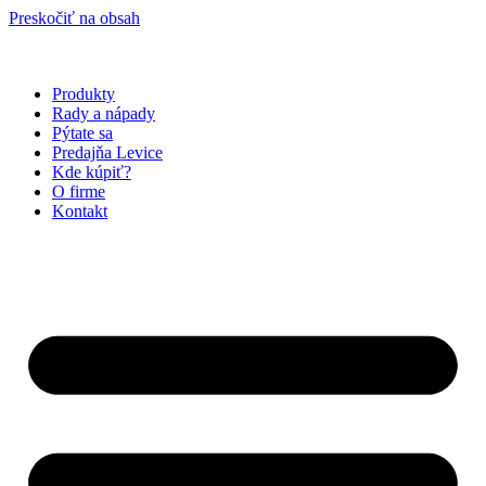
Preskočiť na obsah
Produkty
Rady a nápady
Pýtate sa
Predajňa Levice
Kde kúpiť?
O firme
Kontakt