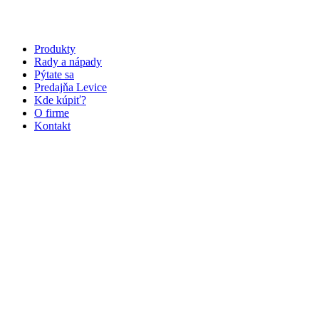
Preskočiť
na
obsah
Produkty
Rady a nápady
Pýtate sa
Predajňa Levice
Kde kúpiť?
O firme
Kontakt