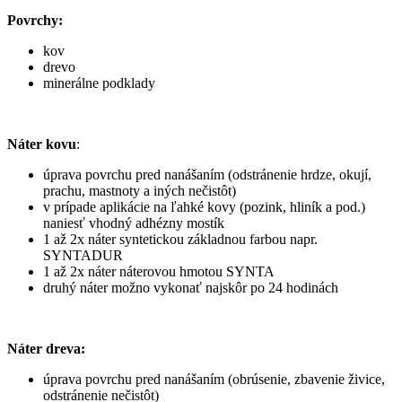
Povrchy:
kov
drevo
minerálne podklady
Náter kovu
:
úprava povrchu pred nanášaním (odstránenie hrdze, okují,
prachu, mastnoty a iných nečistôt)
v prípade aplikácie na ľahké kovy (pozink, hliník a pod.)
naniesť vhodný adhézny mostík
1 až 2x náter syntetickou základnou farbou napr.
SYNTADUR
1 až 2x náter náterovou hmotou SYNTA
druhý náter možno vykonať najskôr po 24 hodinách
Náter dreva:
úprava povrchu pred nanášaním (obrúsenie, zbavenie živice,
odstránenie nečistôt)