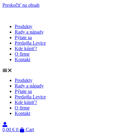
Preskočiť na obsah
Produkty
Rady a nápady
Pýtate sa
Predajňa Levice
Kde kúpiť?
O firme
Kontakt
Produkty
Rady a nápady
Pýtate sa
Predajňa Levice
Kde kúpiť?
O firme
Kontakt
0,00
€
0
Cart