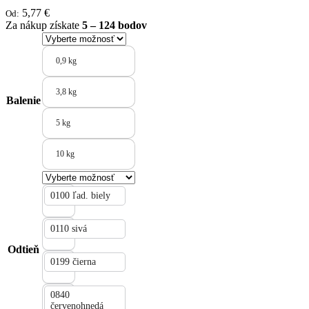
5,77
€
Od:
Za nákup získate
5 – 124 bodov
0,9 kg
3,8 kg
Balenie
5 kg
10 kg
0100 ľad. biely
0110 sivá
Odtieň
0199 čierna
0840
červenohnedá