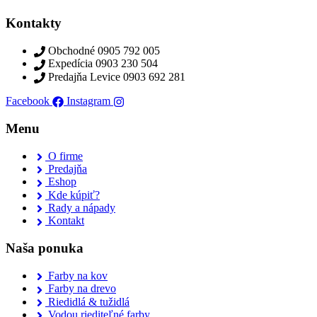
Kontakty
Obchodné 0905 792 005
Expedícia 0903 230 504
Predajňa Levice 0903 692 281
Facebook
Instagram
Menu
O firme
Predajňa
Eshop
Kde kúpiť?
Rady a nápady
Kontakt
Naša ponuka
Farby na kov
Farby na drevo
Riedidlá & tužidlá
Vodou riediteľné farby