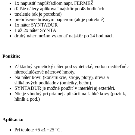
1x napustiť napúšťadlom napr. FERMEŽ
ďalšie nátery aplikovať najskôr po 48 hodinách
tmelenie (ak je potrebné)
prebrúsenie brúsnym papierom (ak je potrebné)
1x náter SYNTADUR
1 až 2x náter SYNTA
druhý náter možno vykonať najskôr po 24 hodinách
Použitie:
Základný syntetický náter pod syntetické, vodou riediteľné a
nitrocelulózové náterové hmoty.
Na náter kovu (konštrukcie, stroje, ploty), dreva a
silikátových podkladov (omietky, betón).
SYNTADUR je možné použiť v interiéri aj exteriéri.
Nie je vhodný pri priamej aplikácii na ľahké kovy (pozink,
hliník a pod.)
Aplikácia:
Pri teplote +5 až +25 °C.