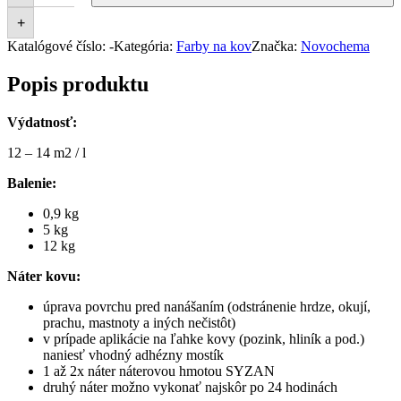
+
Katalógové číslo:
-
Kategória:
Farby na kov
Značka:
Novochema
Popis produktu
Výdatnosť:
12 – 14 m2 / l
Balenie:
0,9 kg
5 kg
12 kg
Náter kovu:
úprava povrchu pred nanášaním (odstránenie hrdze, okují,
prachu, mastnoty a iných nečistôt)
v prípade aplikácie na ľahke kovy (pozink, hliník a pod.)
naniesť vhodný adhézny mostík
1 až 2x náter náterovou hmotou SYZAN
druhý náter možno vykonať najskôr po 24 hodinách