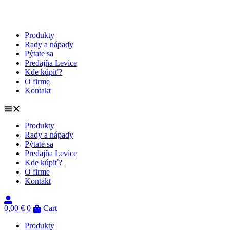
Preskočiť
na
obsah
Produkty
Rady a nápady
Pýtate sa
Predajňa Levice
Kde kúpiť?
O firme
Kontakt
Produkty
Rady a nápady
Pýtate sa
Predajňa Levice
Kde kúpiť?
O firme
Kontakt
0,00
€
0
Cart
Produkty