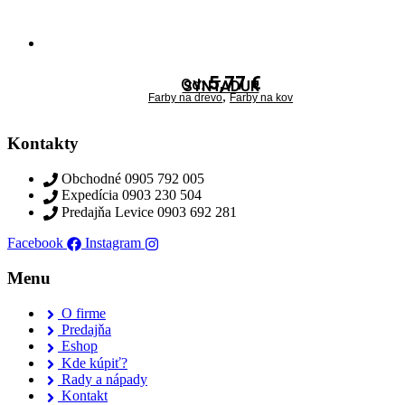
5,77
€
Od:
SYNTADUR
,
Farby na drevo
Farby na kov
Kontakty
Obchodné 0905 792 005
Expedícia 0903 230 504
Predajňa Levice 0903 692 281
Facebook
Instagram
Menu
O firme
Predajňa
Eshop
Kde kúpiť?
Rady a nápady
Kontakt