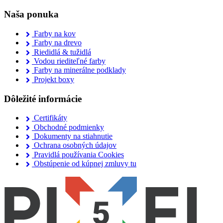
Naša ponuka
Farby na kov
Farby na drevo
Riedidlá & tužidlá
Vodou riediteľné farby
Farby na minerálne podklady
Projekt boxy
Dôležité informácie
Certifikáty
Obchodné podmienky
Dokumenty na stiahnutie
Ochrana osobných údajov
Pravidlá používania Cookies
Obstúpenie od kúpnej zmluvy tu