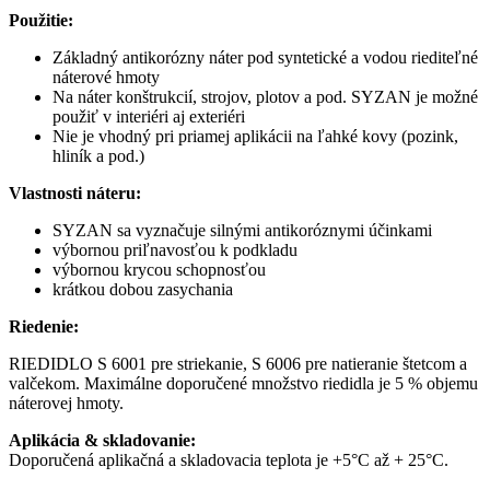
Použitie:
Základný antikorózny náter pod syntetické a vodou riediteľné
náterové hmoty
Na náter konštrukcií, strojov, plotov a pod. SYZAN je možné
použiť v interiéri aj exteriéri
Nie je vhodný pri priamej aplikácii na ľahké kovy (pozink,
hliník a pod.)
Vlastnosti náteru:
SYZAN sa vyznačuje silnými antikoróznymi účinkami
výbornou priľnavosťou k podkladu
výbornou krycou schopnosťou
krátkou dobou zasychania
Riedenie:
RIEDIDLO S 6001 pre striekanie, S 6006 pre natieranie štetcom a
valčekom. Maximálne doporučené množstvo riedidla je 5 % objemu
náterovej hmoty.
Aplikácia & skladovanie:
Doporučená aplikačná a skladovacia teplota je +5°C až + 25°C.