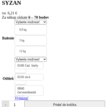
SYZAN
6,21
€
Od:
Za nákup získate
6 – 70 bodov
0,9 kg
Balenie
5 kg
12 kg
0100 ľad. biely
0110 sivá
Odtieň
0840
červenohnedá
Vymazať
množstvo
-
Pridať do košíka
SYZAN