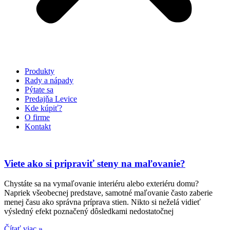
Produkty
Rady a nápady
Pýtate sa
Predajňa Levice
Kde kúpiť?
O firme
Kontakt
Viete ako si pripraviť steny na maľovanie?
Chystáte sa na vymaľovanie interiéru alebo exteriéru domu?
Napriek všeobecnej predstave, samotné maľovanie často zaberie
menej času ako správna príprava stien. Nikto si neželá vidieť
výsledný efekt poznačený dôsledkami nedostatočnej
Čítať viac »