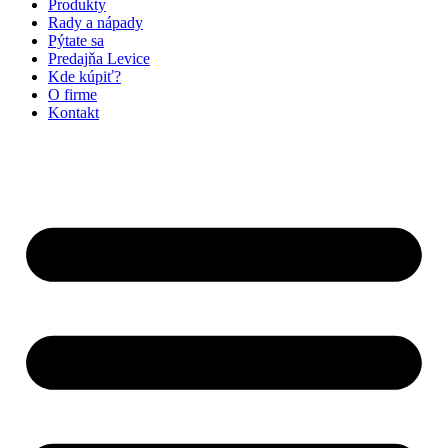
Produkty
Rady a nápady
Pýtate sa
Predajňa Levice
Kde kúpiť?
O firme
Kontakt