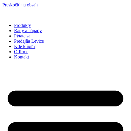
Preskočiť na obsah
Produkty
Rady a nápady
Pýtate sa
Predajňa Levice
Kde kúpiť?
O firme
Kontakt