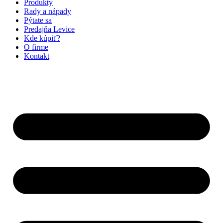
Produkty
Rady a nápady
Pýtate sa
Predajňa Levice
Kde kúpiť?
O firme
Kontakt