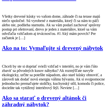
Všetky drevené kúsky vo vašom dome, záhrade či na terase majú
niečo spoločné. Sú vyrobené z materiálu, ktorý či sa nám to páči
alebo nie, podlieha starnutiu. Ak sa vám podarí zachovať správny
postup pri ošetrovaní, drevo je jeden z materiálov, ktoré sa vám
odvďačia vzhľadom aj trvácnosťou. #1 Aký mám povrch? Pre
začiatok je […]
Ako na to: Vymaľujte si drevený nábytok
Chceli by ste si dopriať svieži vzhľad v interiéri, no je vám ľúto
zbaviť sa pôvodných kusov nábytku? Ak rozmýšľate navyše
ekologicky, určite sa potešíte nápadom, ako staré kúsky obnoviť, a
zároveň tak dodať novú energiu vášmu bývaniu. Ak si svojpomocne
jednoducho premaľujete stoličky, kuchynský stôl, komodu či police,
docielite tak vytúžený interiérový štýl. Neviete […]
Ako sa starať o drevený altánok či
záhradný nábytok?