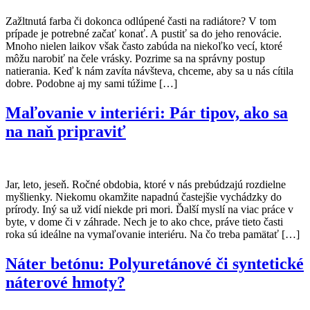
Zažltnutá farba či dokonca odlúpené časti na radiátore? V tom
prípade je potrebné začať konať. A pustiť sa do jeho renovácie.
Mnoho nielen laikov však často zabúda na niekoľko vecí, ktoré
môžu narobiť na čele vrásky. Pozrime sa na správny postup
natierania. Keď k nám zavíta návšteva, chceme, aby sa u nás cítila
dobre. Podobne aj my sami túžime […]
Maľovanie v interiéri: Pár tipov, ako sa
na naň pripraviť
Jar, leto, jeseň. Ročné obdobia, ktoré v nás prebúdzajú rozdielne
myšlienky. Niekomu okamžite napadnú častejšie vychádzky do
prírody. Iný sa už vidí niekde pri mori. Ďalší myslí na viac práce v
byte, v dome či v záhrade. Nech je to ako chce, práve tieto časti
roka sú ideálne na vymaľovanie interiéru. Na čo treba pamätať […]
Náter betónu: Polyuretánové či syntetické
náterové hmoty?