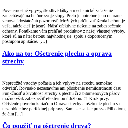
Poveternostné vplyvy, škodlivé látky a mechanické zaťaženie
zanechávajú na betóne svoje stopy. Preto je potrebné jeho ochrane
venovať dostatočnú pozornosť. Možných príčin zaťaženia betónu je
veľa, takže cieľ je jasný. Nájsť efektívne riešenie na zabezpečenie
ochrany. Ponúkame vám prehľad produktov z našej vlastnej výroby,
ktoré sú na náter betónu najvhodnejšie, spolu s doporučeným
postupom aplikácie. […]
Ako na to: Ošetrenie plechu a oprava
strechy
Nepretržité vrtochy počasia a ich vplyvy na strechu nemožno
odvrátiť. Rovnako nezastavíme ani pôsobenie nemilosrdnosti času.
Funkčnosť a životnosť strechy z plechu či z bitumenových pásov
možno však zabezpečiť efektívnou údržbou. #1 Krok prvý:
Očistenie povrchu kartáčom Oprava strechy a ošetrenie plechu sa
nezaobíde bez perfektnej prípravy. Sami ste sa iste presvedčili o tom,
že čím […]
Čo použiť na ošetrenie dreva?