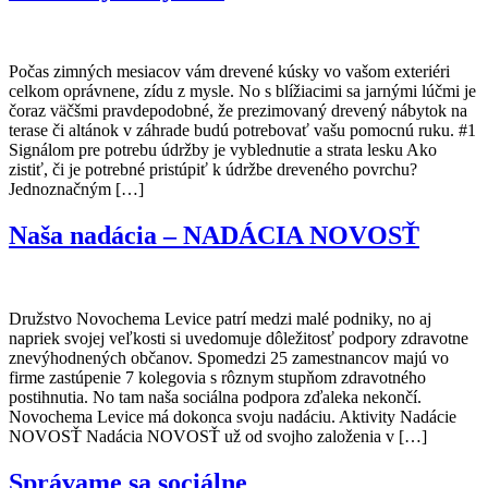
Počas zimných mesiacov vám drevené kúsky vo vašom exteriéri
celkom oprávnene, zídu z mysle. No s blížiacimi sa jarnými lúčmi je
čoraz väčšmi pravdepodobné, že prezimovaný drevený nábytok na
terase či altánok v záhrade budú potrebovať vašu pomocnú ruku. #1
Signálom pre potrebu údržby je vyblednutie a strata lesku Ako
zistiť, či je potrebné pristúpiť k údržbe dreveného povrchu?
Jednoznačným […]
Naša nadácia – NADÁCIA NOVOSŤ
Družstvo Novochema Levice patrí medzi malé podniky, no aj
napriek svojej veľkosti si uvedomuje dôležitosť podpory zdravotne
znevýhodnených občanov. Spomedzi 25 zamestnancov majú vo
firme zastúpenie 7 kolegovia s rôznym stupňom zdravotného
postihnutia. No tam naša sociálna podpora zďaleka nekončí.
Novochema Levice má dokonca svoju nadáciu. Aktivity Nadácie
NOVOSŤ Nadácia NOVOSŤ už od svojho založenia v […]
Správame sa sociálne