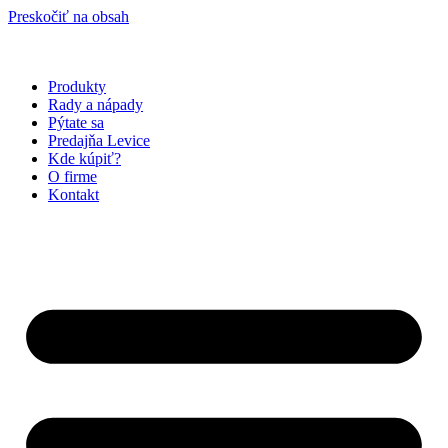
Preskočiť na obsah
Produkty
Rady a nápady
Pýtate sa
Predajňa Levice
Kde kúpiť?
O firme
Kontakt