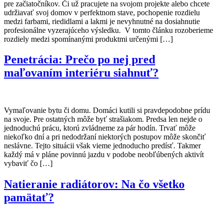
pre začiatočníkov. Či už pracujete na svojom projekte alebo chcete
udržiavať svoj domov v perfektnom stave, pochopenie rozdielu
medzi farbami, riedidlami a lakmi je nevyhnutné na dosiahnutie
profesionálne vyzerajúceho výsledku. V tomto článku rozoberieme
rozdiely medzi spomínanými produktmi určenými […]
Penetrácia: Prečo po nej pred
maľovaním interiéru siahnuť?
Vymaľovanie bytu či domu. Domáci kutili si pravdepodobne prídu
na svoje. Pre ostatných môže byť strašiakom. Predsa len nejde o
jednoduchú prácu, ktorú zvládneme za pár hodín. Trvať môže
niekoľko dní a pri nedodržaní niektorých postupov môže skončiť
neslávne. Tejto situácii však vieme jednoducho predísť. Takmer
každý má v pláne povinnú jazdu v podobe neobľúbených aktivít
vybaviť čo […]
Natieranie radiátorov: Na čo všetko
pamätať?