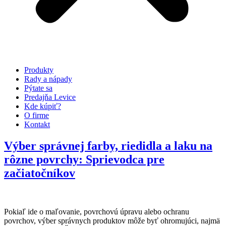
Produkty
Rady a nápady
Pýtate sa
Predajňa Levice
Kde kúpiť?
O firme
Kontakt
Výber správnej farby, riedidla a laku na
rôzne povrchy: Sprievodca pre
začiatočníkov
Pokiaľ ide o maľovanie, povrchovú úpravu alebo ochranu
povrchov, výber správnych produktov môže byť ohromujúci, najmä