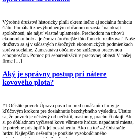
Výrobné družstvá historicky plnili okrem iného aj sociálnu funkciu
štátu. Pomáhali znevýhodneným občanom nezostať na okraji
spoločnosti, ale nájsť vlastné uplatnenie. Prechodom na trhovú
ekonomiku bolo a je čoraz náročnejšie túto funkciu realizovať. Naše
družstvo sa aj v súčasných náročných ekonomických podmienkach
správa sociálne. Zamestnáva občanov so zníženou pracovnou
schopnosťou. Pomoc pri sebarealizácii v pracovnej oblasti V našej
firme […]
Aký je správny postup pri nátere
kovového plota?
#1 Očistite povrch Úprava povrchu pred nanášaním farby je
kľúčovým krokom pre dosiahnutie bezchybného výsledku. Uistite
sa, že povrch je očistený od nečistôt, mastnoty, prachu či okují. Ak
si po dôkladnom vyčistení kovu všimnete hrdzou napadnuté miesta,
je potrebné pristúpiť k jej odstráneniu. Ako na to? #2 Odstráňte
hrdzu Najlepším riešením je použitie vysokoúčinného